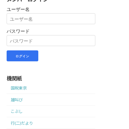
ユーザー名
パスワード
機関紙
国税東京
雄叫び
こぶし
行(二)だより