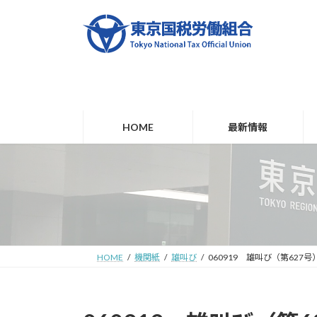
コ
ナ
ン
ビ
テ
ゲ
ン
ー
ツ
シ
へ
ョ
ス
ン
キ
に
HOME
最新情報
ッ
移
プ
動
HOME
機関紙
雄叫び
060919 雄叫び（第627号