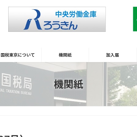
国税東京について
機関紙
加入届
機関紙
）